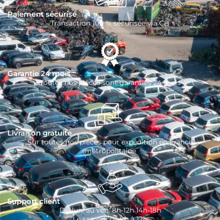
Paiement sécurisé
Transaction 100 % sécurisée via CB
Garantie 24 mois
Toutes nos pièces sont garanties 24 mois
Livraison gratuite
Sur toutes nos pièces pour expédition en France
métropolitaine
Support client
Du lun. au ven. 8h-12h 14h-18h
Le samedi de 8h à 12h