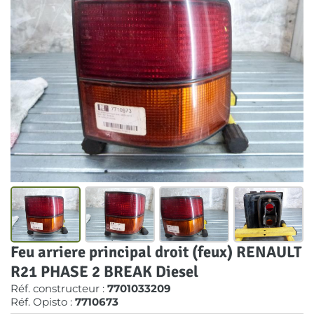
Feu arriere principal droit (feux) RENAULT
R21 PHASE 2 BREAK Diesel
Réf. constructeur :
7701033209
Réf. Opisto :
7710673