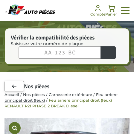
Panneau de gestion des cookies
Compte
Panier
Vérifier la compatibilité des pièces
Saisissez votre numéro de plaque
Nos services
Nos pièces
Notre société
Besoin d’aide ?
Enlèvement véhicules
Toutes les pièces
Notre histoire
FAQ
Dépannage
Pièces mécaniques
Nos engagements
Je suis un professionnel
Nos pièces
Pièces carrosserie
Nos certifications
Communiqués de presse
Accueil
/
Nos pièces
/
Carrosserie extérieure
/
Feu arriere
principal droit (feux)
/
Feu arriere principal droit (feux)
Kit de démarrage
Notre équipe
RENAULT R21 PHASE 2 BREAK Diesel
Accessoires intérieurs
RSE
Recrutement