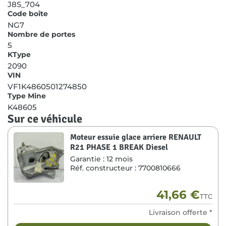
J8S_704
Code boîte
NG7
Nombre de portes
5
KType
2090
VIN
VF1K4860501274850
Type Mine
K48605
Sur ce véhicule
Moteur essuie glace arriere RENAULT
R21 PHASE 1 BREAK Diesel
Garantie :
12 mois
Réf. constructeur :
7700810666
41,66
€
TTC
Livraison offerte *