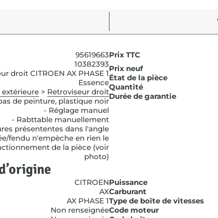
95619663
Prix TTC
10382393
Prix neuf
eur droit CITROEN AX PHASE 1
État de la pièce
Essence
Quantité
 extérieure
>
Retroviseur droit
Durée de garantie
 pas de peinture, plastique noir
- Réglage manuel
- Rabttable manuellement
res présententes dans l'angle
e/fendu n'empèche en rien le
ctionnement de la pièce (voir
photo)
d’origine
CITROEN
Puissance
AX
Carburant
AX PHASE 1
Type de boîte de vitesses
Non renseignée
Code moteur