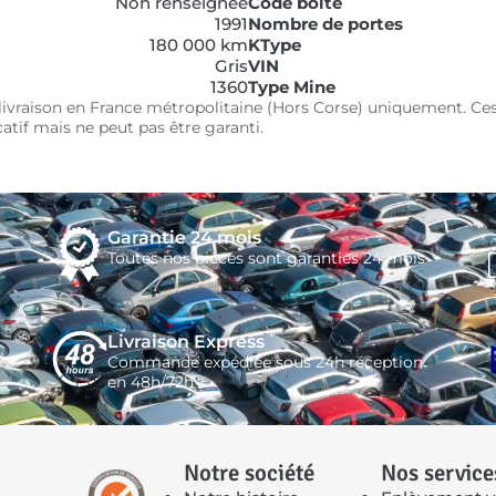
Non renseignée
Code boîte
1991
Nombre de portes
180 000 km
KType
Gris
VIN
1360
Type Mine
e livraison en France métropolitaine (Hors Corse) uniquement. Ces
icatif mais ne peut pas être garanti.
Garantie 24 mois
Toutes nos pièces sont garanties 24 mois
Livraison Express
Commande expédiée sous 24h réception
en 48h/72h
Notre société
Nos service