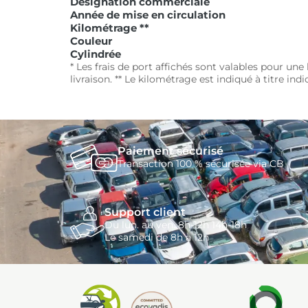
Désignation commerciale
Année de mise en circulation
Kilométrage **
Couleur
Cylindrée
* Les frais de port affichés sont valables pour un
livraison. ** Le kilométrage est indiqué à titre ind
Paiement sécurisé
Transaction 100 % sécurisée via CB
Support client
Du lun. au ven. 8h-12h 14h-18h
Le samedi de 8h à 12h