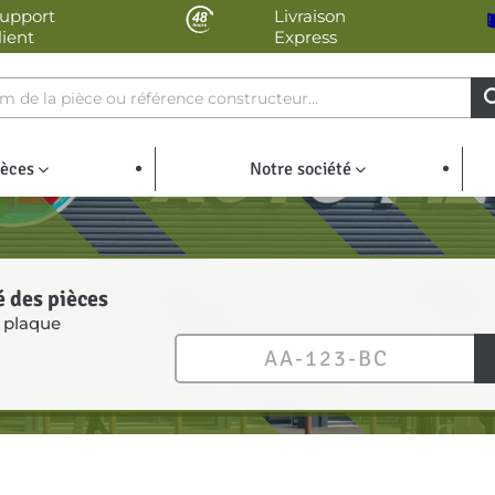
upport
Livraison
lient
Express
ièces
Notre société
é des pièces
 plaque