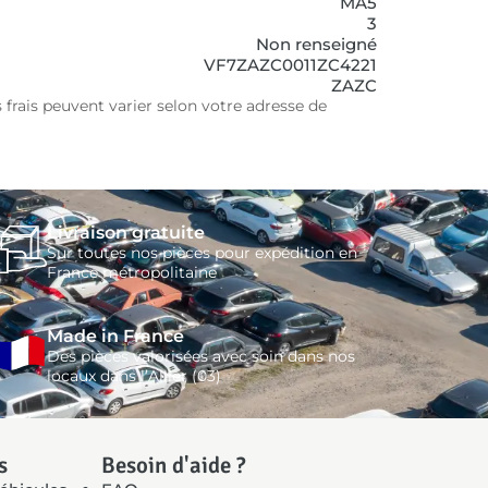
MA5
3
Non renseigné
VF7ZAZC0011ZC4221
ZAZC
 frais peuvent varier selon votre adresse de
Livraison gratuite
Sur toutes nos pièces pour expédition en
France métropolitaine
Made in France
Des pièces valorisées avec soin dans nos
locaux dans l’Allier (03)
s
Besoin d'aide ?