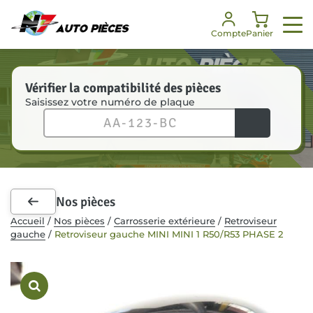
Panneau de gestion des cookies
Compte
Panier
Vérifier la compatibilité des pièces
Saisissez votre numéro de plaque
Nos services
Nos pièces
Notre société
Besoin d’aide ?
Enlèvement véhicules
Toutes les pièces
Notre histoire
FAQ
Dépannage
Pièces mécaniques
Nos engagements
Je suis un professionnel
Nos pièces
Pièces carrosserie
Nos certifications
Communiqués de presse
Accueil
/
Nos pièces
/
Carrosserie extérieure
/
Retroviseur
gauche
/
Retroviseur gauche MINI MINI 1 R50/R53 PHASE 2
Kit de démarrage
Notre équipe
Accessoires intérieurs
RSE
Recrutement