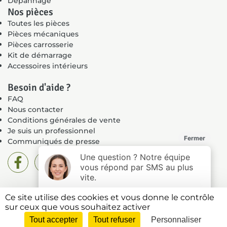
Dépannage
Nos pièces
Toutes les pièces
Pièces mécaniques
Pièces carrosserie
Kit de démarrage
Accessoires intérieurs
Besoin d'aide ?
FAQ
Nous contacter
Conditions générales de vente
Je suis un professionnel
Communiqués de presse
Ce site utilise des cookies et vous donne le contrôle
Mentions légales
sur ceux que vous souhaitez activer
Politique de confidentialité
Tout accepter
Tout refuser
Personnaliser
Plan du site