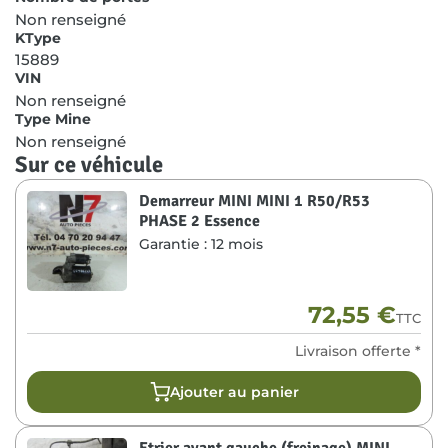
Non renseigné
KType
15889
VIN
Non renseigné
Type Mine
Non renseigné
Sur ce véhicule
Demarreur MINI MINI 1 R50/R53
PHASE 2 Essence
Garantie :
12 mois
72,55
€
TTC
Livraison offerte *
Ajouter au panier
Etrier avant gauche (freinage) MINI