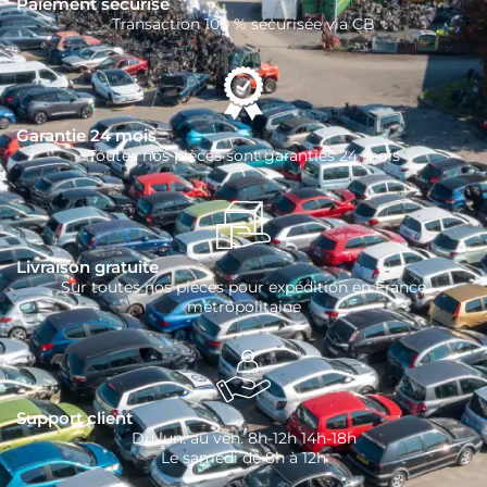
Paiement sécurisé
Transaction 100 % sécurisée via CB
Garantie 24 mois
Toutes nos pièces sont garanties 24 mois
Livraison gratuite
Sur toutes nos pièces pour expédition en France
métropolitaine
Support client
Du lun. au ven. 8h-12h 14h-18h
Le samedi de 8h à 12h