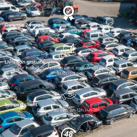
Garantie 24 mois
Toutes nos pièces sont garanties 24 mois
Livraison gratuite
Sur toutes nos pièces pour expédition en France
métropolitaine
Support client
Du lun. au ven. 8h-12h 14h-18h
Le samedi de 8h à 12h