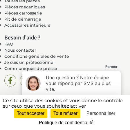
Toutes les pièces
Pièces mécaniques
Pièces carrosserie
Kit de démarrage
Accessoires intérieurs
Besoin d'aide ?
FAQ
Nous contacter
Conditions générales de vente
Je suis un professionnel
Communiqués de presse
Ce site utilise des cookies et vous donne le contrôle
Mentions légales
sur ceux que vous souhaitez activer
Politique de confidentialité
Tout accepter
Tout refuser
Personnaliser
Plan du site
Politique de confidentialité
2026 © N7 Auto Pièces – Réalisé par
Internet Evolution