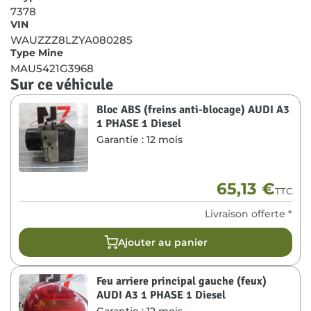
7378
VIN
WAUZZZ8LZYA080285
Type Mine
MAU5421G3968
Sur ce véhicule
Bloc ABS (freins anti-blocage) AUDI A3
1 PHASE 1 Diesel
Garantie :
12 mois
65,13
€
TTC
Livraison offerte *
Ajouter au panier
Feu arriere principal gauche (feux)
AUDI A3 1 PHASE 1 Diesel
Garantie :
12 mois