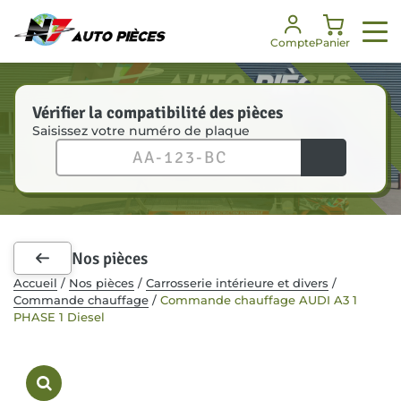
Panneau de gestion des cookies
Compte
Panier
Vérifier la compatibilité des pièces
Saisissez votre numéro de plaque
Nos services
Nos pièces
Notre société
Besoin d’aide ?
Enlèvement véhicules
Toutes les pièces
Notre histoire
FAQ
Dépannage
Pièces mécaniques
Nos engagements
Je suis un professionnel
Nos pièces
Pièces carrosserie
Nos certifications
Communiqués de presse
Accueil
/
Nos pièces
/
Carrosserie intérieure et divers
/
Commande chauffage
/
Commande chauffage AUDI A3 1
Kit de démarrage
Notre équipe
PHASE 1 Diesel
Accessoires intérieurs
RSE
Recrutement