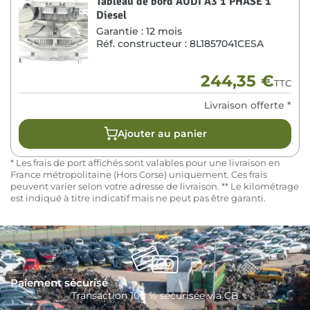
Tableau de bord AUDI A3 1 PHASE 1
Diesel
Garantie :
12 mois
Réf. constructeur :
8L1857041CESA
244,35
€
TTC
Livraison offerte *
Ajouter au panier
* Les frais de port affichés sont valables pour une livraison en
France métropolitaine (Hors Corse) uniquement. Ces frais
peuvent varier selon votre adresse de livraison. ** Le kilométrage
est indiqué à titre indicatif mais ne peut pas être garanti.
Paiement sécurisé
Transaction 100 % sécurisée via CB