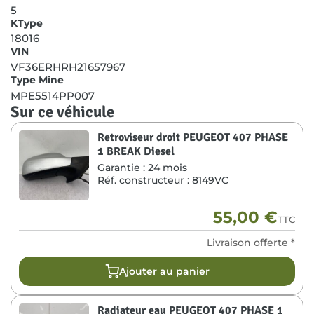
5
KType
18016
VIN
VF36ERHRH21657967
Type Mine
MPE5514PP007
Sur ce véhicule
Retroviseur droit PEUGEOT 407 PHASE
1 BREAK Diesel
Garantie :
24 mois
Réf. constructeur :
8149VC
55,00
€
TTC
Livraison offerte *
Ajouter au panier
Radiateur eau PEUGEOT 407 PHASE 1