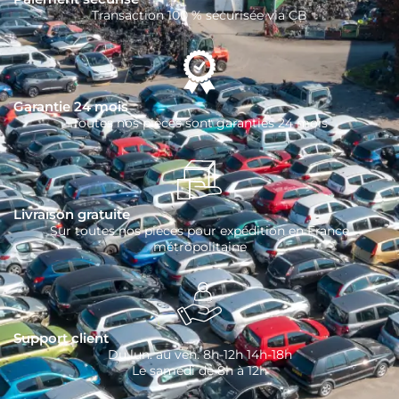
Transaction 100 % sécurisée via CB
Garantie 24 mois
Toutes nos pièces sont garanties 24 mois
Livraison gratuite
Sur toutes nos pièces pour expédition en France
métropolitaine
Support client
Du lun. au ven. 8h-12h 14h-18h
Le samedi de 8h à 12h