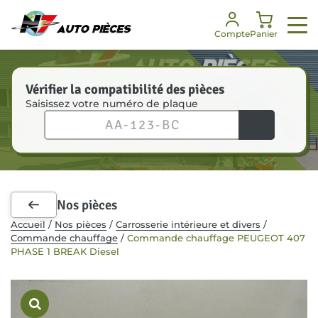
Panneau de gestion des cookies
Compte
Panier
Vérifier la compatibilité des pièces
Saisissez votre numéro de plaque
Nos services
Nos pièces
Notre société
Besoin d’aide ?
Enlèvement véhicules
Toutes les pièces
Notre histoire
FAQ
Dépannage
Pièces mécaniques
Nos engagements
Je suis un professionnel
Nos pièces
Pièces carrosserie
Nos certifications
Communiqués de presse
Accueil
/
Nos pièces
/
Carrosserie intérieure et divers
/
Commande chauffage
/
Commande chauffage PEUGEOT 407
Kit de démarrage
Notre équipe
PHASE 1 BREAK Diesel
Accessoires intérieurs
RSE
Recrutement