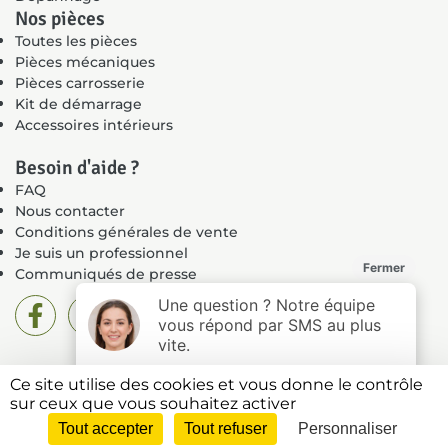
Nos pièces
Toutes les pièces
Pièces mécaniques
Pièces carrosserie
Kit de démarrage
Accessoires intérieurs
Besoin d'aide ?
FAQ
Nous contacter
Conditions générales de vente
Je suis un professionnel
Communiqués de presse
Ce site utilise des cookies et vous donne le contrôle
Mentions légales
sur ceux que vous souhaitez activer
Politique de confidentialité
Tout accepter
Tout refuser
Personnaliser
Plan du site