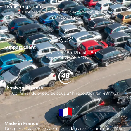
Livraison gratuite
Sur toutes nos pièces pour expédition en France
métropolitaine
Support client
Du lun. au ven. 8h-12h 14h-18h
Le samedi de 8h à 12h
Livraison Express
Commande expédiée sous 24h réception en 48h/72h
Made in France
Des pièces valorisées avec soin dans nos locaux dans l’Allier