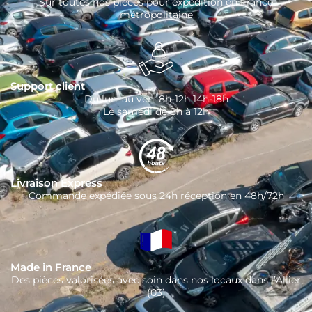
Sur toutes nos pièces pour expédition en France
métropolitaine
Support client
Du lun. au ven. 8h-12h 14h-18h
Le samedi de 8h à 12h
Livraison Express
Commande expédiée sous 24h réception en 48h/72h
Made in France
Des pièces valorisées avec soin dans nos locaux dans l’Allier
(03)