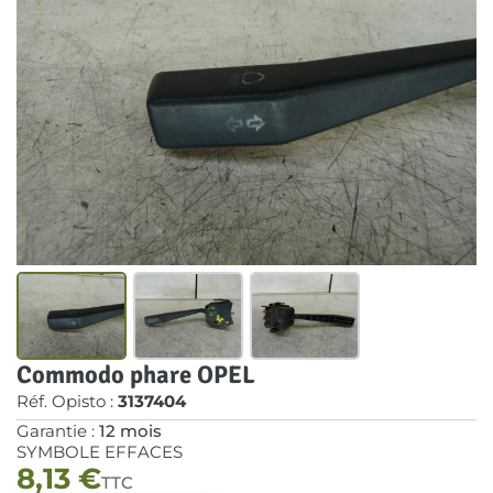
Commodo phare OPEL
Réf. Opisto :
3137404
Garantie :
12 mois
SYMBOLE EFFACES
8,13
€
TTC