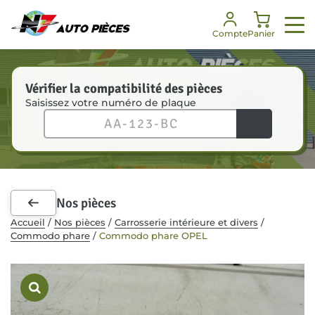
Panneau de gestion des cookies
Compte
Panier
Vérifier la compatibilité des pièces
Saisissez votre numéro de plaque
Nos services
Nos pièces
Notre société
Besoin d’aide ?
Enlèvement véhicules
Toutes les pièces
Notre histoire
FAQ
Dépannage
Pièces mécaniques
Nos engagements
Je suis un professionnel
Nos pièces
Pièces carrosserie
Nos certifications
Communiqués de presse
Accueil
/
Nos pièces
/
Carrosserie intérieure et divers
/
Commodo phare
/
Commodo phare OPEL
Kit de démarrage
Notre équipe
Accessoires intérieurs
RSE
Recrutement