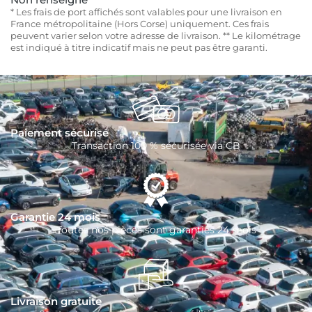
* Les frais de port affichés sont valables pour une livraison en
France métropolitaine (Hors Corse) uniquement. Ces frais
peuvent varier selon votre adresse de livraison. ** Le kilométrage
est indiqué à titre indicatif mais ne peut pas être garanti.
Paiement sécurisé
Transaction 100 % sécurisée via CB
Garantie 24 mois
Toutes nos pièces sont garanties 24 mois
Livraison gratuite