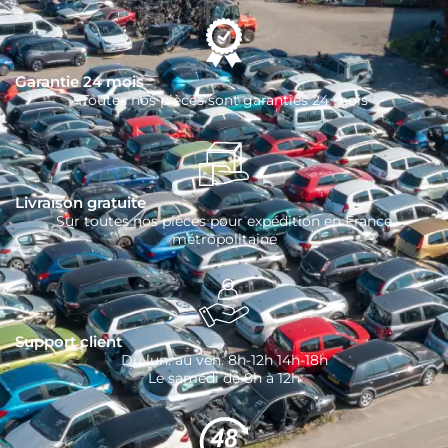
Garantie 24 mois
Toutes nos pièces sont garanties 24 mois
Livraison gratuite
Sur toutes nos pièces pour expédition en France
métropolitaine
Support client
Du lun. au ven. 8h-12h 14h-18h
Le samedi de 8h à 12h