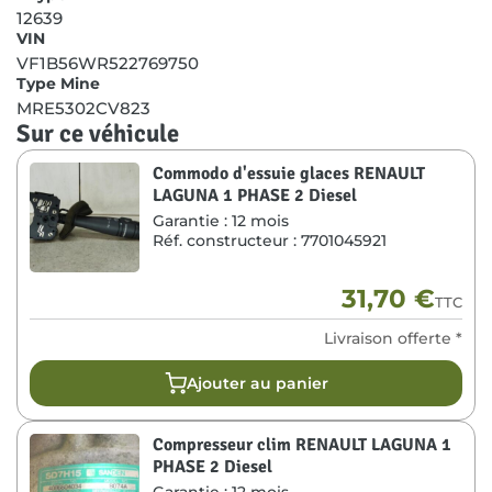
12639
VIN
VF1B56WR522769750
Type Mine
MRE5302CV823
Sur ce véhicule
Commodo d'essuie glaces RENAULT
LAGUNA 1 PHASE 2 Diesel
Garantie :
12 mois
Réf. constructeur :
7701045921
31,70
€
TTC
Livraison offerte *
Ajouter au panier
Compresseur clim RENAULT LAGUNA 1
PHASE 2 Diesel
Garantie :
12 mois