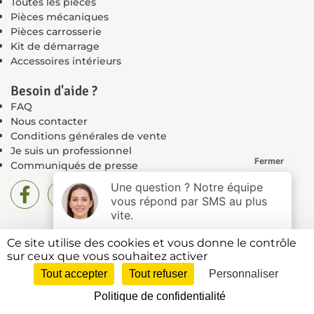
Toutes les pièces
Pièces mécaniques
Pièces carrosserie
Kit de démarrage
Accessoires intérieurs
Besoin d'aide ?
FAQ
Nous contacter
Conditions générales de vente
Je suis un professionnel
Communiqués de presse
Ce site utilise des cookies et vous donne le contrôle
Mentions légales
sur ceux que vous souhaitez activer
Politique de confidentialité
Tout accepter
Tout refuser
Personnaliser
Plan du site
Politique de confidentialité
2026 © N7 Auto Pièces – Réalisé par
Internet Evolution