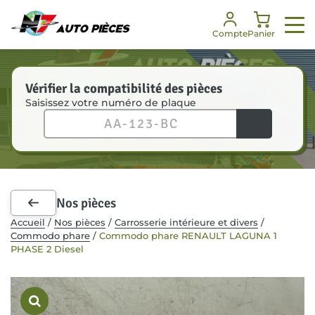
Panneau de gestion des cookies
Compte
Panier
Vérifier la compatibilité des pièces
Saisissez votre numéro de plaque
Nos services
Nos pièces
Notre société
Besoin d’aide ?
Enlèvement véhicules
Toutes les pièces
Notre histoire
FAQ
Dépannage
Pièces mécaniques
Nos engagements
Je suis un professionnel
Nos pièces
Pièces carrosserie
Nos certifications
Communiqués de presse
Accueil
/
Nos pièces
/
Carrosserie intérieure et divers
/
Commodo phare
/
Commodo phare RENAULT LAGUNA 1
Kit de démarrage
Notre équipe
PHASE 2 Diesel
Accessoires intérieurs
RSE
Recrutement