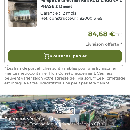
Pompe de direction RENAULT LAGUNA 1
PHASE 2 Diesel
Garantie :
12 mois
Réf. constructeur :
8200013165
84,68
€
TTC
Livraison offerte *
Ajouter au panier
* Les frais de port affichés sont valables pour une livraison en
France métropolitaine (Hors Corse) uniquement. Ces frais
peuvent varier selon votre adresse de livraison. ** Le kilométrage
est indiqué à titre indicatif mais ne peut pas être garanti.
Paiement sécurisé
Transaction 100 % sécurisée via CB