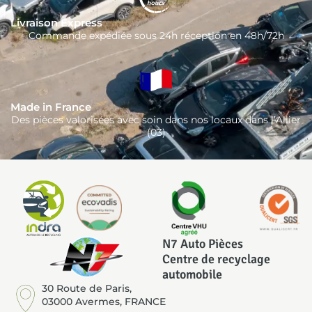
Livraison Express
Commande expédiée sous 24h réception en 48h/72h
Made in France
Des pièces valorisées avec soin dans nos locaux dans l’Allier
(03)
N7 Auto Pièces
Centre de recyclage
automobile
30 Route de Paris,
03000 Avermes, FRANCE