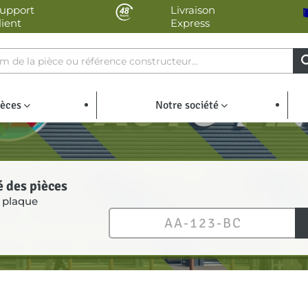
upport
Livraison
lient
Express
ièces
Notre société
é des pièces
 plaque