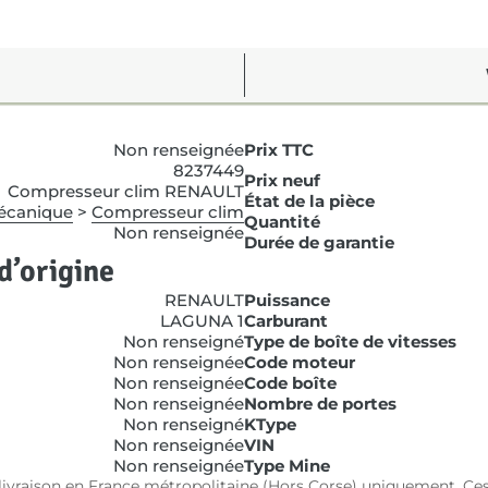
Non renseignée
Prix TTC
8237449
Prix neuf
Compresseur clim RENAULT
État de la pièce
écanique
>
Compresseur clim
Quantité
Non renseignée
Durée de garantie
d’origine
RENAULT
Puissance
LAGUNA 1
Carburant
Non renseigné
Type de boîte de vitesses
Non renseignée
Code moteur
Non renseignée
Code boîte
Non renseignée
Nombre de portes
Non renseigné
KType
Non renseignée
VIN
Non renseignée
Type Mine
e livraison en France métropolitaine (Hors Corse) uniquement. Ces