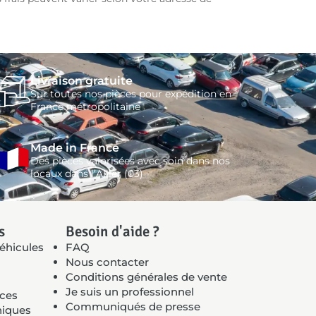
Livraison gratuite
Sur toutes nos pièces pour expédition en
France métropolitaine
Made in France
Des pièces valorisées avec soin dans nos
locaux dans l’Allier (03)
s
Besoin d'aide ?
éhicules
FAQ
Nous contacter
Conditions générales de vente
Je suis un professionnel
èces
Communiqués de presse
niques