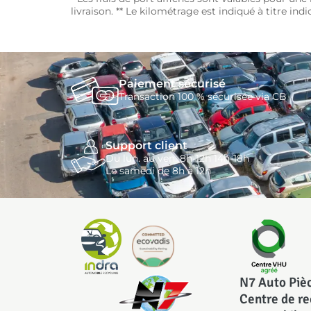
livraison. ** Le kilométrage est indiqué à titre ind
Paiement sécurisé
Transaction 100 % sécurisée via CB
Support client
Du lun. au ven. 8h-12h 14h-18h
Le samedi de 8h à 12h
N7 Auto Piè
Centre de r