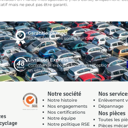
icatif mais ne peut pas être garanti.
Garantie 24 mois
Toutes nos pièces sont garanties 24 mois
Livraison Express
Commande expédiée sous 24h réception
en 48h/72h
Notre société
Nos service
Notre histoire
Enlèvement v
Nos engagements
Dépannage
Nos certifications
Nos pièces
ces
Notre équipe
Toutes les pi
ecyclage
Notre politique RSE
Pièces méca