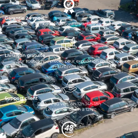
Garantie 24 mois
Toutes nos pièces sont garanties 24 mois
Livraison gratuite
Sur toutes nos pièces pour expédition en France
métropolitaine
Support client
Du lun. au ven. 8h-12h 14h-18h
Le samedi de 8h à 12h