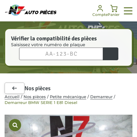
Panneau de gestion des cookies
Compte
Panier
Vérifier la compatibilité des pièces
Saisissez votre numéro de plaque
Nos services
Nos pièces
Notre société
Besoin d’aide ?
Enlèvement véhicules
Toutes les pièces
Notre histoire
FAQ
Dépannage
Pièces mécaniques
Nos engagements
Je suis un professionnel
Nos pièces
Pièces carrosserie
Nos certifications
Communiqués de presse
Accueil
/
Nos pièces
/
Petite mécanique
/
Demarreur
/
Demarreur BMW SERIE 1 E81 Diesel
Kit de démarrage
Notre équipe
Accessoires intérieurs
RSE
Recrutement