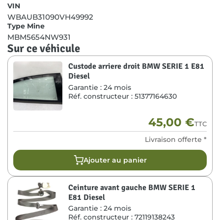
VIN
WBAUB31090VH49992
Type Mine
MBM5654NW931
Sur ce véhicule
Custode arriere droit BMW SERIE 1 E81
Diesel
Garantie :
24 mois
Réf. constructeur :
51377164630
45,00
€
TTC
Livraison offerte *
Ajouter au panier
Ceinture avant gauche BMW SERIE 1
E81 Diesel
Garantie :
24 mois
Réf. constructeur :
72119138243