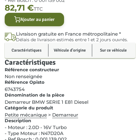
- Ref Bosch : 0 001 139 002
82,71
€
TTC
Ajouter au panier
Livraison gratuite en France métropolitaine *
Délais de livraison estimés entre 1 et 2 jours ouvrés.
Caractéristiques
Véhicule d'origine
Sur ce véhicule
Caractéristiques
Référence constructeur
Non renseignée
Référence Opisto
6743754
Dénomination de la pièce
Demarreur BMW SERIE 1 E81 Diesel
Catégorie du produit
Petite mécanique
>
Demarreur
Description
- Moteur : 2.0D - 16V Turbo
- Type Moteur : N47D20A
- Ref Bosch : 0 001 139 002