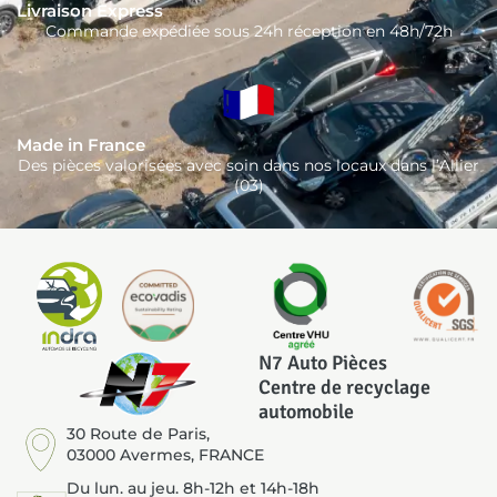
Livraison Express
Commande expédiée sous 24h réception en 48h/72h
Made in France
Des pièces valorisées avec soin dans nos locaux dans l’Allier
(03)
N7 Auto Pièces
Centre de recyclage
automobile
30 Route de Paris,
03000 Avermes, FRANCE
Du lun. au jeu. 8h-12h et 14h-18h