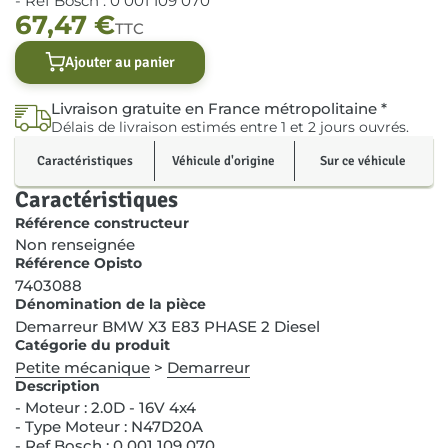
- Ref Bosch : 0 001 109 070
67,47
€
TTC
Ajouter au panier
Livraison gratuite en France métropolitaine *
Délais de livraison estimés entre 1 et 2 jours ouvrés.
Caractéristiques
Véhicule d'origine
Sur ce véhicule
Caractéristiques
Référence constructeur
Non renseignée
Référence Opisto
7403088
Dénomination de la pièce
Demarreur BMW X3 E83 PHASE 2 Diesel
Catégorie du produit
Petite mécanique
>
Demarreur
Description
- Moteur : 2.0D - 16V 4x4
- Type Moteur : N47D20A
- Ref Bosch : 0 001 109 070