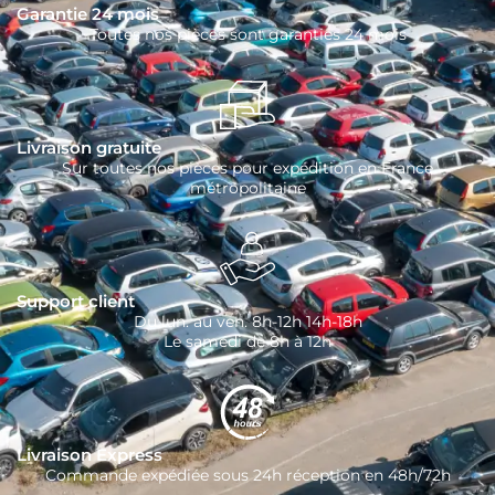
Garantie 24 mois
Toutes nos pièces sont garanties 24 mois
Livraison gratuite
Sur toutes nos pièces pour expédition en France
métropolitaine
Support client
Du lun. au ven. 8h-12h 14h-18h
Le samedi de 8h à 12h
Livraison Express
Commande expédiée sous 24h réception en 48h/72h