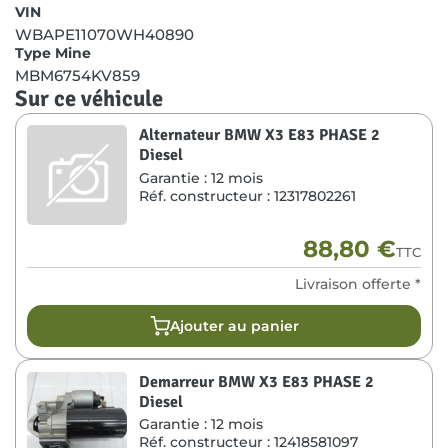
VIN
WBAPE11070WH40890
Type Mine
MBM6754KV859
Sur ce véhicule
Alternateur BMW X3 E83 PHASE 2
Diesel
Garantie :
12 mois
Réf. constructeur :
12317802261
88,80
€
TTC
Livraison offerte *
Ajouter au panier
Demarreur BMW X3 E83 PHASE 2
Diesel
Garantie :
12 mois
Réf. constructeur :
12418581097