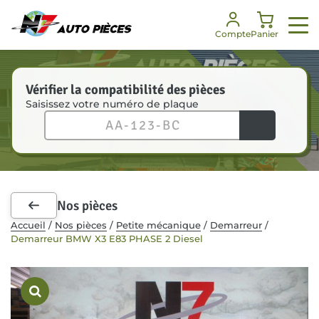
Panneau de gestion des cookies
Compte
Panier
Vérifier la compatibilité des pièces
Saisissez votre numéro de plaque
Nos services
Nos pièces
Notre société
Besoin d’aide ?
Enlèvement véhicules
Toutes les pièces
Notre histoire
FAQ
Dépannage
Pièces mécaniques
Nos engagements
Je suis un professionnel
Nos pièces
Pièces carrosserie
Nos certifications
Communiqués de presse
Accueil
/
Nos pièces
/
Petite mécanique
/
Demarreur
/
Demarreur BMW X3 E83 PHASE 2 Diesel
Kit de démarrage
Notre équipe
Accessoires intérieurs
RSE
Recrutement