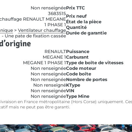
Non renseignée
Prix TTC
3683515
Prix neuf
r chauffage RENAULT MEGANE
État de la pièce
1 PHASE 1
Quantité
anique
>
Ventilateur chauffage
Durée de garantie
- Une pate de fixation cassée
d’origine
RENAULT
Puissance
MEGANE 1
Carburant
MEGANE 1 PHASE 1
Type de boîte de vitesses
Non renseignée
Code moteur
Non renseignée
Code boîte
Non renseignée
Nombre de portes
Non renseigné
KType
Non renseignée
VIN
Non renseignée
Type Mine
e livraison en France métropolitaine (Hors Corse) uniquement. Ces
icatif mais ne peut pas être garanti.