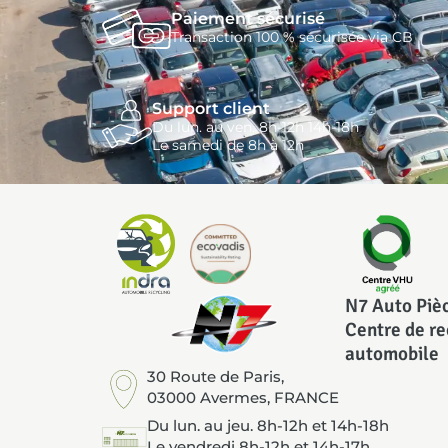
Paiement sécurisé
Transaction 100 % sécurisée via CB
Support client
Du lun. au ven. 8h-12h 14h-18h
Le samedi de 8h à 12h
N7 Auto Piè
Centre de r
automobile
30 Route de Paris,
03000 Avermes, FRANCE
Du lun. au jeu. 8h-12h et 14h-18h
Le vendredi 8h-12h et 14h-17h