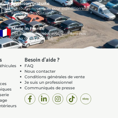
Livraison gratuite
Sur toutes nos pièces pour expédition en
France métropolitaine
Made in France
Des pièces valorisées avec soin dans nos
locaux dans l’Allier (03)
s
Besoin d'aide ?
éhicules
FAQ
Nous contacter
Conditions générales de vente
Je suis un professionnel
èces
Communiqués de presse
niques
serie
rage
ntérieurs