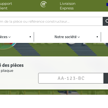
upport
Livraison
lient
Express
ièces
Notre société
é des pièces
 plaque