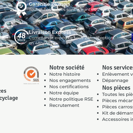
Garantie 24 mois
Toutes nos pièces sont garanties 24 mois
Livraison Express
Commande expédiée sous 24h réception
en 48h/72h
Notre société
Nos service
Notre histoire
Enlèvement v
Nos engagements
Dépannage
Nos certifications
Nos pièces
ces
Notre équipe
Toutes les pi
ecyclage
Notre politique RSE
Pièces méca
Recrutement
Pièces carros
Kit de démar
Accessoires i